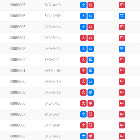
08080867
6+8+4=18
小
双
中
08080866
5+1+3=09
大
双
错
08080865
2+8+4=14
小
双
中
08080864
6+3+5=14
大
双
中
08080863
4+9+0=13
大
双
错
08080862
1+6+7=14
大
单
中
08080861
3+1+4=08
小
单
中
08080860
8+8+3=19
大
双
中
08080859
7+3+8=18
大
单
中
08080858
8+2+7=17
大
单
中
08080857
9+0+5=14
小
双
中
08080856
0+4+0=04
小
双
中
08080855
0+3+8=11
大
单
中