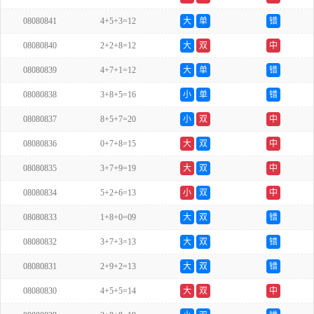
08080841
4+5+3=12
大
单
错
08080840
2+2+8=12
大
双
中
08080839
4+7+1=12
大
单
错
08080838
3+8+5=16
小
单
错
08080837
8+5+7=20
小
双
中
08080836
0+7+8=15
大
双
中
08080835
3+7+9=19
大
双
中
08080834
5+2+6=13
小
双
中
08080833
1+8+0=09
大
双
错
08080832
3+7+3=13
大
双
错
08080831
2+9+2=13
大
双
错
08080830
4+5+5=14
大
双
中