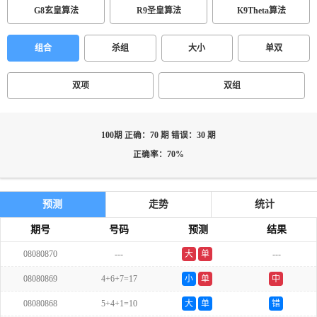
G8玄皇算法
R9圣皇算法
K9Theta算法
组合
杀组
大小
单双
双项
双组
100期 正确：70 期 错误：30 期
正确率：70%
预测
走势
统计
期号
号码
预测
结果
08080870
---
大
单
---
08080869
4+6+7=17
小
单
中
08080868
5+4+1=10
大
单
错