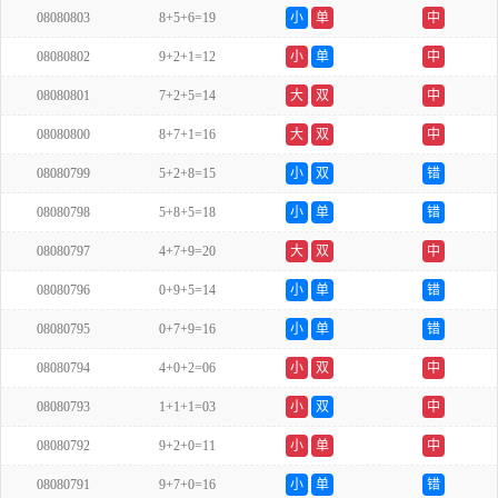
08080803
8+5+6=19
小
单
中
08080802
9+2+1=12
小
单
中
08080801
7+2+5=14
大
双
中
08080800
8+7+1=16
大
双
中
08080799
5+2+8=15
小
双
错
08080798
5+8+5=18
小
单
错
08080797
4+7+9=20
大
双
中
08080796
0+9+5=14
小
单
错
08080795
0+7+9=16
小
单
错
08080794
4+0+2=06
小
双
中
08080793
1+1+1=03
小
双
中
08080792
9+2+0=11
小
单
中
08080791
9+7+0=16
小
单
错