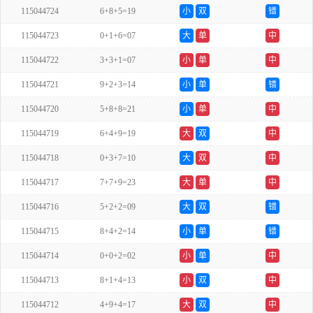
115044724
6+8+5=19
小
双
错
115044723
0+1+6=07
大
单
中
115044722
3+3+1=07
小
单
中
115044721
9+2+3=14
小
单
错
115044720
5+8+8=21
小
单
中
115044719
6+4+9=19
大
双
中
115044718
0+3+7=10
大
双
中
115044717
7+7+9=23
大
单
中
115044716
5+2+2=09
大
双
错
115044715
8+4+2=14
小
单
错
115044714
0+0+2=02
小
单
中
115044713
8+1+4=13
小
双
中
115044712
4+9+4=17
大
双
中