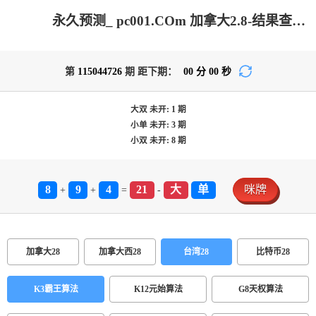
永久预测_ pc001.COm 加拿大2.8-结果查询|加拿大2.8在线预测|加拿大2.8结果分析|加拿大在线咪牌|加拿大pc2.8预测-在线预测_专注研究在线_加拿大2.8 PC查询结果预测走势_官方数据!
第
115044726
期 距下期：
00
分
00
秒
大双
未开:
1
期
小单
未开:
3
期
小双
未开:
8
期
8
9
4
21
大
单
咪牌
+
+
=
-
加拿大28
加拿大西28
台湾28
比特币28
K3霸王算法
K12元始算法
G8天权算法