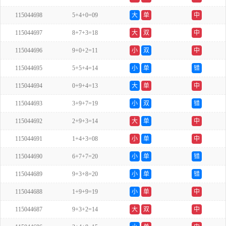
115044698
5+4+0=09
大
单
中
115044697
8+7+3=18
大
双
中
115044696
9+0+2=11
小
双
中
115044695
5+5+4=14
小
单
错
115044694
0+9+4=13
大
单
中
115044693
3+9+7=19
小
双
错
115044692
2+9+3=14
大
单
中
115044691
1+4+3=08
小
单
中
115044690
6+7+7=20
小
单
错
115044689
9+3+8=20
小
单
错
115044688
1+9+9=19
小
单
中
115044687
9+3+2=14
大
双
中