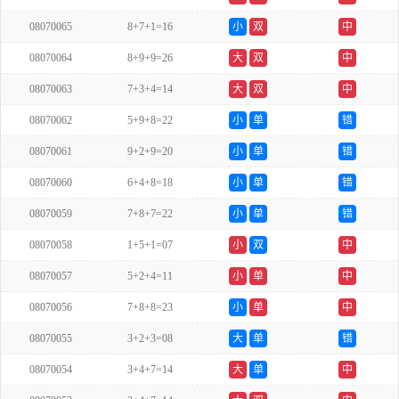
08070065
8+7+1=16
小
双
中
08070064
8+9+9=26
大
双
中
08070063
7+3+4=14
大
双
中
08070062
5+9+8=22
小
单
错
08070061
9+2+9=20
小
单
错
08070060
6+4+8=18
小
单
错
08070059
7+8+7=22
小
单
错
08070058
1+5+1=07
小
双
中
08070057
5+2+4=11
小
单
中
08070056
7+8+8=23
小
单
中
08070055
3+2+3=08
大
单
错
08070054
3+4+7=14
大
单
中