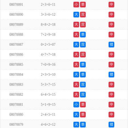
08070091
2+3+6=11
小
单
中
08070090
3+3+6=12
大
双
中
08070089
8+8+2=18
大
双
中
08070088
7+2+9=18
大
单
中
08070087
0+2+5=07
大
双
错
08070086
4+7+7=18
大
双
中
08070085
7+0+9=16
大
单
中
08070084
2+3+5=10
大
单
错
08070083
5+3+7=15
大
双
中
08070082
6+4+5=15
大
双
中
08070081
5+1+9=15
小
单
中
08070080
2+4+5=11
大
单
中
08070079
4+6+2=12
大
单
错