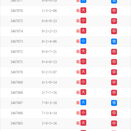
大
3467077
4+6+9=19
殺
错
单
大
3467076
1+3+2=06
殺
中
双
小
3467075
6+8+9=23
殺
中
单
大
3467074
9+2+2=13
殺
中
双
小
3467073
0+2+4=06
殺
错
双
大
3467072
8+6+7=21
殺
中
双
小
3467071
9+4+0=13
殺
中
双
大
3467070
0+2+5=07
殺
中
单
小
3467069
4+1+9=14
殺
中
双
大
3467068
2+7+7=16
殺
中
单
大
3467067
7+8+3=18
殺
错
双
小
3467066
7+3+4=14
殺
中
单
大
3467065
2+9+5=16
殺
中
单