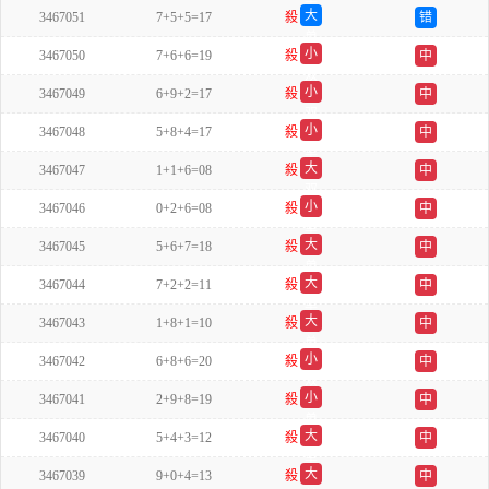
大
3467051
7+5+5=17
殺
错
单
小
3467050
7+6+6=19
殺
中
双
小
3467049
6+9+2=17
殺
中
双
小
3467048
5+8+4=17
殺
中
单
大
3467047
1+1+6=08
殺
中
双
小
3467046
0+2+6=08
殺
中
单
大
3467045
5+6+7=18
殺
中
单
大
3467044
7+2+2=11
殺
中
单
大
3467043
1+8+1=10
殺
中
单
小
3467042
6+8+6=20
殺
中
双
小
3467041
2+9+8=19
殺
中
单
大
3467040
5+4+3=12
殺
中
单
大
3467039
9+0+4=13
殺
中