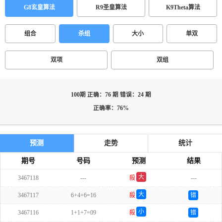
G8玄皇算法
R9圣皇算法
K9Theta算法
组合
杀组
大小
单双
双项
双组
100期 正确：76 期 错误：24 期
正确率：76%
预测
走势
统计
期号
号码
预测
结果
大
3467118
---
殺
---
单
大
3467117
6+4+6=16
殺
错
双
小
3467116
1+1+7=09
殺
错
单