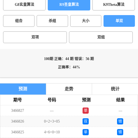
G8玄皇算法
R9圣皇算法
K9Theta算法
组合
杀组
大小
单双
双项
双组
100期 正确：44 期 错误：56 期
正确率：44%
预测
走势
统计
期号
号码
预测
结果
3466827
---
单
---
3466826
0+2+3=05
双
错
3466825
4+6+0=10
单
错