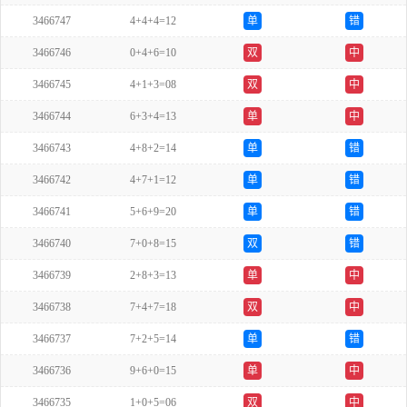
3466747
4+4+4=12
单
错
3466746
0+4+6=10
双
中
3466745
4+1+3=08
双
中
3466744
6+3+4=13
单
中
3466743
4+8+2=14
单
错
3466742
4+7+1=12
单
错
3466741
5+6+9=20
单
错
3466740
7+0+8=15
双
错
3466739
2+8+3=13
单
中
3466738
7+4+7=18
双
中
3466737
7+2+5=14
单
错
3466736
9+6+0=15
单
中
3466735
1+0+5=06
双
中