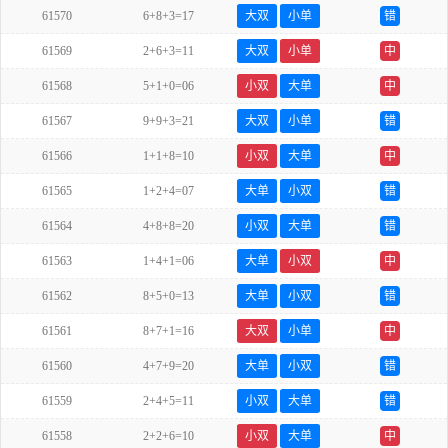
61570
6+8+3=17
大双
小单
错
61569
2+6+3=11
大双
小单
中
61568
5+1+0=06
小双
大单
中
61567
9+9+3=21
大双
小单
错
61566
1+1+8=10
小双
大单
中
61565
1+2+4=07
大单
小双
错
61564
4+8+8=20
小双
大单
错
61563
1+4+1=06
大单
小双
中
61562
8+5+0=13
大单
小双
错
61561
8+7+1=16
大双
小单
中
61560
4+7+9=20
大单
小双
错
61559
2+4+5=11
小双
大单
错
61558
2+2+6=10
小双
大单
中