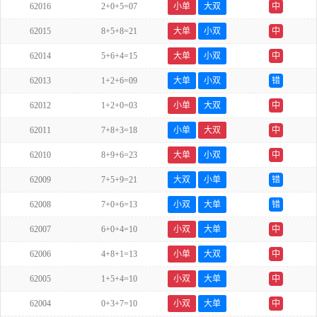
62016
2+0+5=07
小单
大双
中
62015
8+5+8=21
大单
小双
中
62014
5+6+4=15
大单
小双
中
62013
1+2+6=09
大单
小双
错
62012
1+2+0=03
小单
大双
中
62011
7+8+3=18
小单
大双
中
62010
8+9+6=23
大单
小双
中
62009
7+5+9=21
大双
小单
错
62008
7+0+6=13
小双
大单
错
62007
6+0+4=10
小双
大单
中
62006
4+8+1=13
小单
大双
中
62005
1+5+4=10
小双
大单
中
62004
0+3+7=10
小双
大单
中