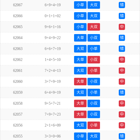
62067
6+9+4=19
小单
大双
错
62066
0+1+1=02
小单
大双
错
62065
9+6+1=16
小单
大双
中
62064
9+4+9=22
大单
小双
错
62063
6+6+7=19
大双
小单
错
62062
1+4+5=10
大单
小双
中
62061
7+2+4=13
大双
小单
中
62060
3+7+9=19
大单
小双
中
62059
6+4+9=19
大双
小单
错
62058
9+5+7=21
大单
小双
中
62057
7+9+7=23
大单
小双
中
62056
2+1+6=09
大双
小单
中
62055
3+3+0=06
小单
大双
错